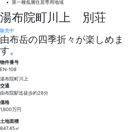
第一種低層住居専用地域
湯布院町川上 別荘
販売中
由布岳の四季折々が楽しめま
す。
物件番号
EN-108
湯布院町川上
交通
由布院駅迄徒歩約28分
価格
1,800
万円
土地面積
847.45㎡