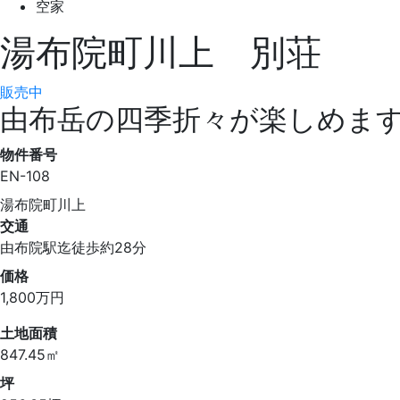
空家
湯布院町川上 別荘
販売中
由布岳の四季折々が楽しめま
物件番号
EN-108
湯布院町川上
交通
由布院駅迄徒歩約28分
価格
1,800
万円
土地面積
847.45㎡
坪