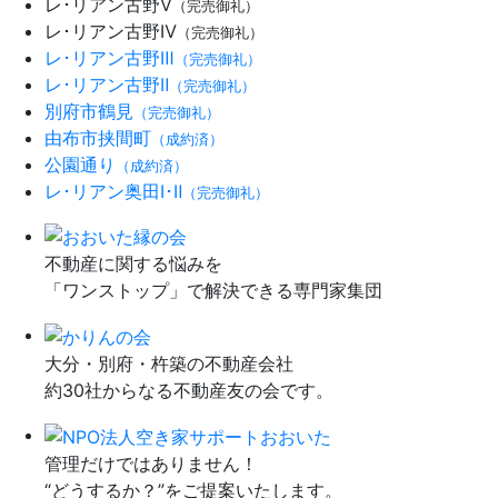
レ･リアン古野Ⅴ
（完売御礼）
レ･リアン古野Ⅳ
（完売御礼）
レ･リアン古野Ⅲ
（完売御礼）
レ･リアン古野Ⅱ
（完売御礼）
別府市鶴見
（完売御礼）
由布市挟間町
（成約済）
公園通り
（成約済）
レ･リアン奥田Ⅰ･Ⅱ
（完売御礼）
不動産に関する悩みを
「ワンストップ」で解決できる専門家集団
大分・別府・杵築の不動産会社
約30社からなる不動産友の会です。
管理だけではありません！
“どうするか？”をご提案いたします。