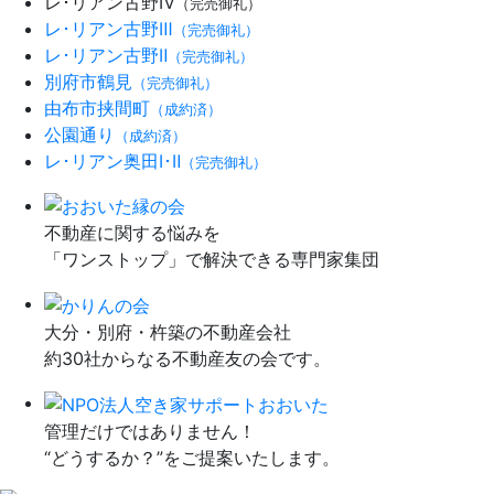
レ･リアン古野Ⅳ
（完売御礼）
レ･リアン古野Ⅲ
（完売御礼）
レ･リアン古野Ⅱ
（完売御礼）
別府市鶴見
（完売御礼）
由布市挟間町
（成約済）
公園通り
（成約済）
レ･リアン奥田Ⅰ･Ⅱ
（完売御礼）
不動産に関する悩みを
「ワンストップ」で解決できる専門家集団
大分・別府・杵築の不動産会社
約30社からなる不動産友の会です。
管理だけではありません！
“どうするか？”をご提案いたします。