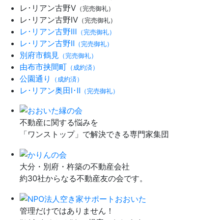
レ･リアン古野Ⅴ
（完売御礼）
レ･リアン古野Ⅳ
（完売御礼）
レ･リアン古野Ⅲ
（完売御礼）
レ･リアン古野Ⅱ
（完売御礼）
別府市鶴見
（完売御礼）
由布市挟間町
（成約済）
公園通り
（成約済）
レ･リアン奥田Ⅰ･Ⅱ
（完売御礼）
不動産に関する悩みを
「ワンストップ」で解決できる専門家集団
大分・別府・杵築の不動産会社
約30社からなる不動産友の会です。
管理だけではありません！