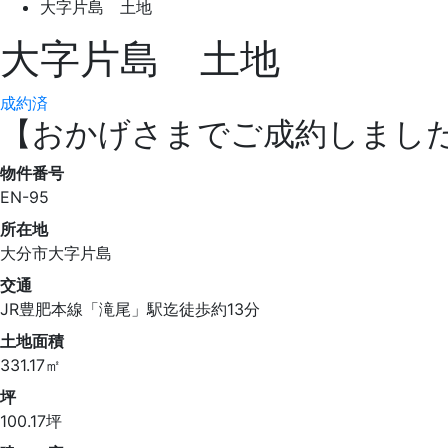
大字片島 土地
大字片島 土地
成約済
【おかげさまでご成約しまし
物件番号
EN-95
所在地
大分市大字片島
交通
JR豊肥本線「滝尾」駅迄徒歩約13分
土地面積
331.17㎡
坪
100.17坪