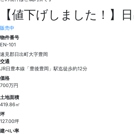
【値下げしました！】日
販売中
物件番号
EN-101
速見郡日出町大字豊岡
交通
JR日豊本線「豊後豊岡」駅迄徒歩約12分
価格
700
万円
土地面積
419.86㎡
坪
127.00坪
建ぺい率