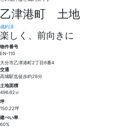
乙津港町 土地
成約済
楽しく、前向きに
物件番号
EN-110
大分市乙津港町2丁目6番4
交通
高城駅迄徒歩約28分
土地面積
496.62㎡
坪
150.22坪
建ぺい率
60%