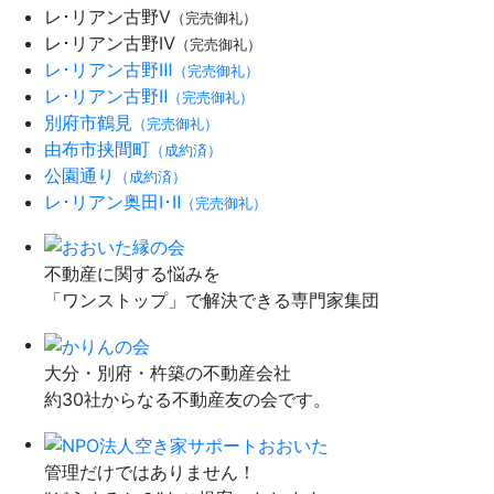
レ･リアン古野Ⅴ
（完売御礼）
レ･リアン古野Ⅳ
（完売御礼）
レ･リアン古野Ⅲ
（完売御礼）
レ･リアン古野Ⅱ
（完売御礼）
別府市鶴見
（完売御礼）
由布市挟間町
（成約済）
公園通り
（成約済）
レ･リアン奥田Ⅰ･Ⅱ
（完売御礼）
不動産に関する悩みを
「ワンストップ」で解決できる専門家集団
大分・別府・杵築の不動産会社
約30社からなる不動産友の会です。
管理だけではありません！