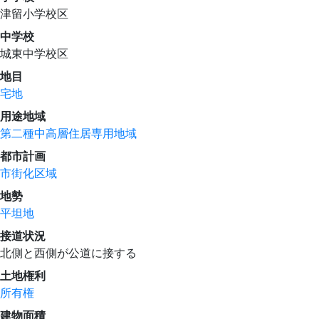
津留小学校区
中学校
城東中学校区
地目
宅地
用途地域
第二種中高層住居専用地域
都市計画
市街化区域
地勢
平坦地
接道状況
北側と西側が公道に接する
土地権利
所有権
建物面積