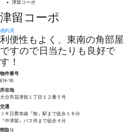
津留コーポ
津留コーポ
成約済
利便性もよく、東南の角部屋
ですので日当たりも良好で
す！
物件番号
EN-16
所在地
大分市花津留１丁目１２番５号
交通
ＪＲ日豊本線『牧』駅まで徒歩１８分
『中津留』バス停まで徒歩４分
間取り