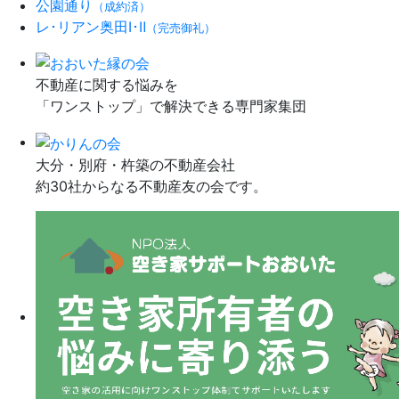
公園通り
（成約済）
レ･リアン奥田Ⅰ･Ⅱ
（完売御礼）
不動産に関する悩みを
「ワンストップ」で解決できる専門家集団
大分・別府・杵築の不動産会社
約30社からなる不動産友の会です。